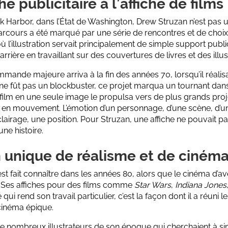
che publicitaire à l’affiche de films
 Harbor, dans l’État de Washington, Drew Struzan n’est pas un
arcours a été marqué par une série de rencontres et de choix 
 l’illustration servait principalement de simple support publici
ière en travaillant sur des couvertures de livres et des illust
ande majeure arriva à la fin des années 70, lorsqu’il réalisa 
 ne fût pas un blockbuster, ce projet marqua un tournant dans
film en une seule image le propulsa vers de plus grands projets.
 en mouvement. L’émotion d’un personnage, d’une scène, d’un 
airage, une position. Pour Struzan, une affiche ne pouvait pas s
une histoire.
n unique de réalisme et de ciném
st fait connaître dans les années 80, alors que le cinéma d’av
. Ses affiches pour des films comme
Star Wars
,
Indiana Jones
 qui rend son travail particulier, c’est la façon dont il a réuni 
inéma épique.
de nombreux illustrateurs de son époque qui cherchaient à sim