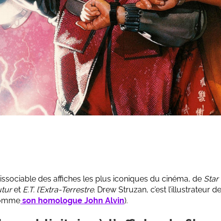
issociable des affiches les plus iconiques du cinéma, de
Star
utur
et
E.T. l’Extra-Terrestre
. Drew Struzan, c’est l’illustrateu
 comme
son homologue John Alvin
).