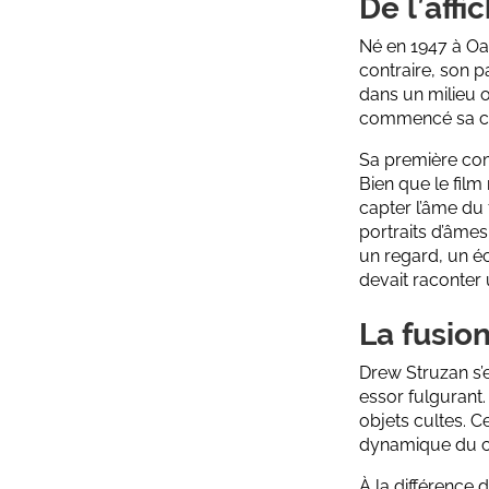
De l’affi
Né en 1947 à Oak
contraire, son p
dans un milieu où
commencé sa carr
Sa première comm
Bien que le film
capter l’âme du 
portraits d’âmes
un regard, un écl
devait raconter 
La fusio
Drew Struzan s’e
essor fulgurant
objets cultes. Ce
dynamique du c
À la différence 