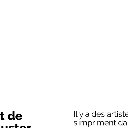
rt de
Il y a des arti
s’impriment d
buster