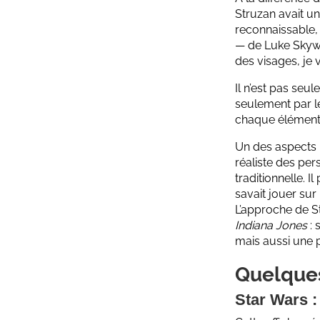
Struzan avait u
reconnaissable,
— de Luke Skywa
des visages, je 
Il n’est pas seul
seulement par le
chaque élément 
Un des aspects l
réaliste des pe
traditionnelle. I
savait jouer sur
L’approche de S
Indiana Jones
: 
mais aussi une p
Quelques
Star Wars :