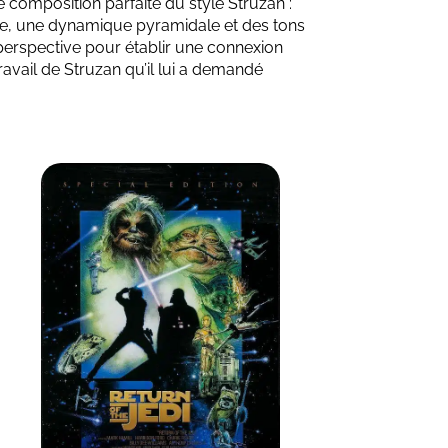
une composition parfaite du style Struzan :
e, une dynamique pyramidale et des tons
 perspective pour établir une connexion
travail de Struzan qu’il lui a demandé