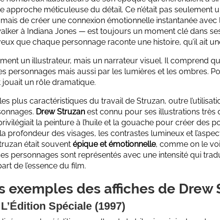
ne approche méticuleuse du détail. Ce n’était pas seulement 
 mais de créer une connexion émotionnelle instantanée avec 
lker à Indiana Jones — est toujours un moment clé dans ses a
veux que chaque personnage raconte une histoire, qu’il ait une
ement un illustrateur, mais un narrateur visuel. Il comprend que
s personnages mais aussi par les lumières et les ombres. Pour
jouait un rôle dramatique.
es plus caractéristiques du travail de Struzan, outre l’utilisati
rsonnages.
Drew Struzan
est connu pour ses illustrations très 
l privilégiait la peinture à l’huile et la gouache pour créer des p
 la profondeur des visages, les contrastes lumineux et l’asp
truzan était souvent
épique et émotionnelle
, comme on le voi
ses personnages sont représentés avec une intensité qui tra
art de l’essence du film.
 exemples des affiches de Drew 
 L’Édition Spéciale (1997)