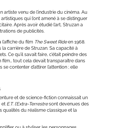
 artiste venu de l’industrie du cinéma. Au
artistiques qui l’ont amené à se distinguer
taire. Après avoir étudié l’art, Struzan a
rations de publicités.
l’affiche du film
The Sweet Ride
en 1968.
 la carrière de Struzan. Sa capacité à
 Ce qu’il savait faire, c’était peindre des
film… tout cela devait transparaître dans
e contenter d’attirer l’attention ; elle
a
enture et de science-fiction connaissait un
, et
E.T. l’Extra-Terrestre
sont devenues des
les qualités du réalisme classique et la
plifier ou à styliser les personnages,