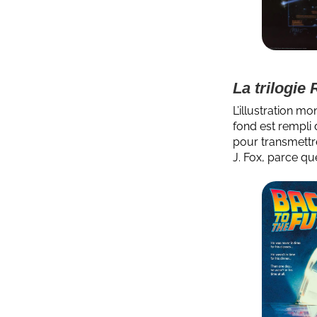
La trilogie 
L’illustration m
fond est rempli 
pour transmettr
J. Fox, parce que