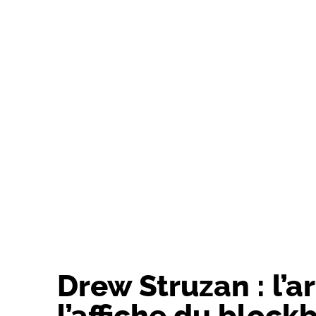
Drew Struzan : l’a
l’affiche du block